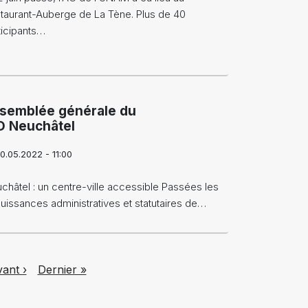
taurant-Auberge de La Tène. Plus de 40
ticipants…
semblée générale du
D Neuchâtel
0.05.2022 - 11:00
châtel : un centre-ville accessible Passées les
ouissances administratives et statutaires de…
t page
Last page
vant ›
Dernier »