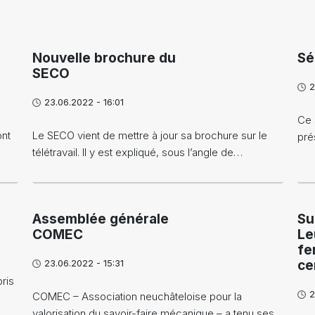
Nouvelle brochure du
Sé
SECO
2
23.06.2022 - 16:01
Ce 
ont
Le SECO vient de mettre à jour sa brochure sur le
pré
télétravail. Il y est expliqué, sous l’angle de…
Assemblée générale
Su
COMEC
Le
fe
23.06.2022 - 15:31
ce
pris
2
COMEC – Association neuchâteloise pour la
valorisation du savoir-faire mécanique – a tenu ses…