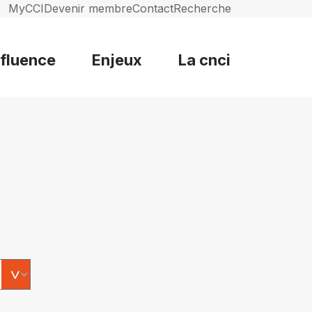
MyCCI
Devenir membre
Contact
Recherche
nfluence
Enjeux
La cnci