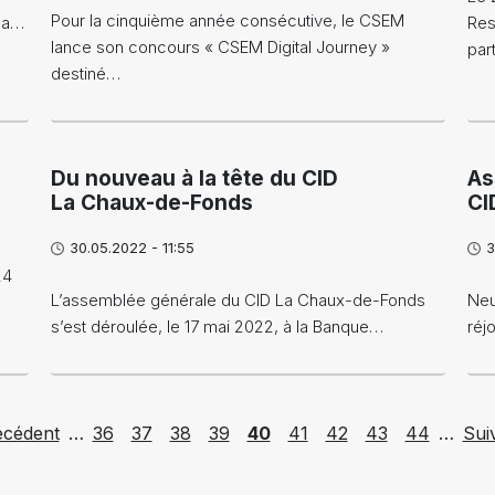
Pour la cinquième année consécutive, le CSEM
 la…
Res
lance son concours « CSEM Digital Journey »
par
destiné…
Du nouveau à la tête du CID
As
La Chaux-de-Fonds
CI
30.05.2022 - 11:55
3
24
L’assemblée générale du CID La Chaux-de-Fonds
Neu
s’est déroulée, le 17 mai 2022, à la Banque…
réj
ious page
Page
Page
Page
Page
Page
Page
Page
Page
Page
Nex
écédent
…
36
37
38
39
40
41
42
43
44
…
Sui