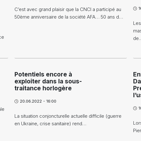
1
C’est avec grand plaisir que la CNCI a participé au
50ème anniversaire de la société AFA… 50 ans d…
Les
mas
ce
de
…
Potentiels encore à
En
exploiter dans la sous-
Da
traitance horlogère
Pr
l’
20.06.2022 - 16:00
1
ale
La situation conjoncturelle actuelle difficile (guerre
Lor
en Ukraine, crise sanitaire) rend…
Pie