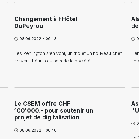
Changement à l’Hôtel
Al
DuPeyrou
de
08.06.2022 - 06:43
0
Les Penlington s’en vont, un trio et un nouveau chef
L’e
arrivent. Réunis au sein de la société…
amb
a
Le CSEM offre CHF
As
100'000.- pour soutenir un
l'
projet de digitalisation
0
08.06.2022 - 06:40
Le 