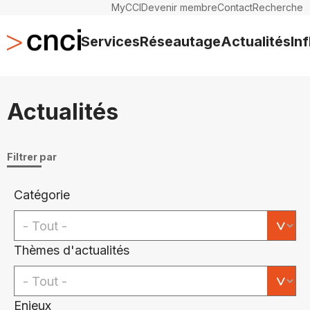
MyCCI
Devenir membre
Contact
Recherche
Services
Réseautage
Actualités
In
Actualités
Filtrer par
Catégorie
Thèmes d'actualités
Enjeux