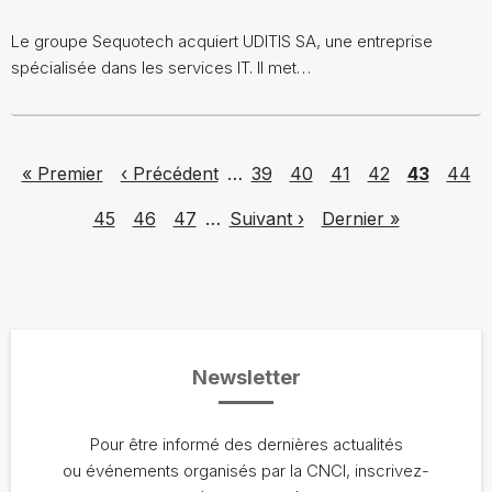
Le groupe Sequotech acquiert UDITIS SA, une entreprise
spécialisée dans les services IT. Il met…
Pagination
First page
Previous page
Page
Page
Page
Page
Page
Page
« Premier
‹ Précédent
…
39
40
41
42
43
44
Page
Page
Page
Next page
Last page
45
46
47
…
Suivant ›
Dernier »
Newsletter
Pour être informé des dernières actualités
ou événements organisés par la CNCI, inscrivez-