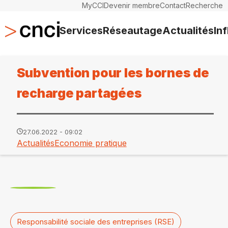
MyCCI
Devenir membre
Contact
Recherche
Services
Réseautage
Actualités
In
Subvention pour les bornes de
recharge partagées
27.06.2022 - 09:02
Actualités
Economie pratique
Responsabilité sociale des entreprises (RSE)