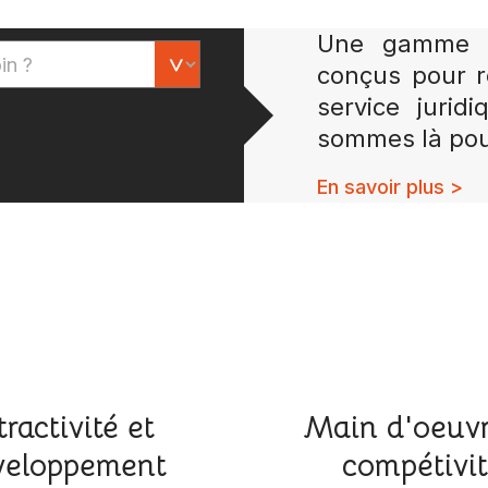
Une gamme co
conçus pour r
service jurid
sommes là pou
En savoir plus >
tractivité et
Main d'oeuvr
eloppement
compétivi