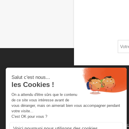
Chambre neuchâteloise
du commerce et de l'industrie
Rue de la Serre 4
Secrétariat
Case Postale 2012
cnci@cnci.