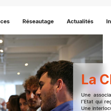
ices
Réseautage
Actualités
I
La C
Une associa
l’Etat qui 
Une interloc