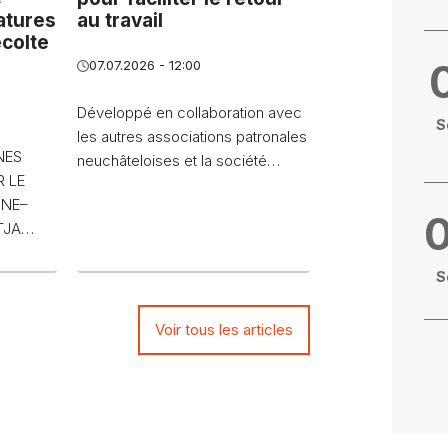
atures
au travail
écolte
07.07.2026 - 12:00
Développé en collaboration avec
S
les autres associations patronales
NES
neuchâteloises et la société…
 LE
NNE–
FTJA…
S
Voir tous les articles