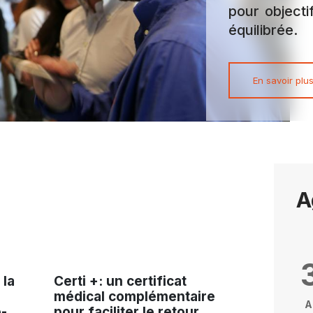
pour objecti
équilibrée.
En savoir plu
A
 la
Certi +: un certificat
médical complémentaire
A
-
pour faciliter le retour