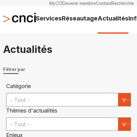
MyCCI
Devenir membre
Contact
Recherche
Services
Réseautage
Actualités
In
Actualités
Filtrer par
Catégorie
Thèmes d'actualités
Enjeux