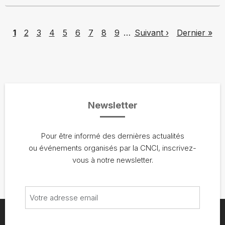
Pagination
Page
Page
Page
Page
Page
Page
Page
Page
Page
Next page
Last page
1
2
3
4
5
6
7
8
9
…
Suivant ›
Dernier »
Newsletter
Pour être informé des dernières actualités
ou événements organisés par la CNCI, inscrivez-
vous à notre newsletter.