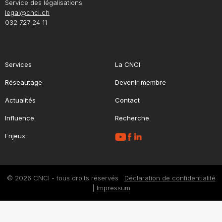
Service des légalisations
legal@cnci.ch
032 727 24 11
Services
La CNCI
Réseautage
Devenir membre
Actualités
Contact
Influence
Recherche
Enjeux
© 2026 CNCI - tous droits réservés
Déclaration de confidentialité
|
Impressum