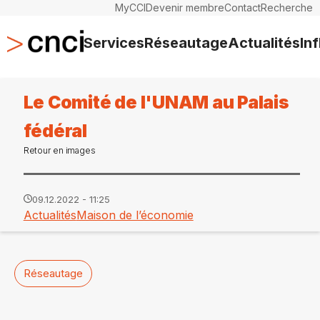
MyCCI
Devenir membre
Contact
Recherche
Services
Réseautage
Actualités
In
Le Comité de l'UNAM au Palais
fédéral
Retour en images
09.12.2022 - 11:25
Actualités
Maison de l’économie
Réseautage