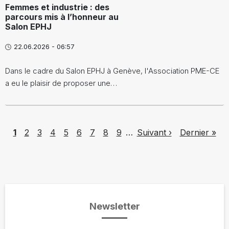
Femmes et industrie : des
parcours mis à l’honneur au
Salon EPHJ
22.06.2026 - 06:57
Dans le cadre du Salon EPHJ à Genève, l'Association PME-CE
a eu le plaisir de proposer une…
Pagination
Page
Page
Page
Page
Page
Page
Page
Page
Page
Next page
Last page
1
2
3
4
5
6
7
8
9
…
Suivant ›
Dernier »
Newsletter