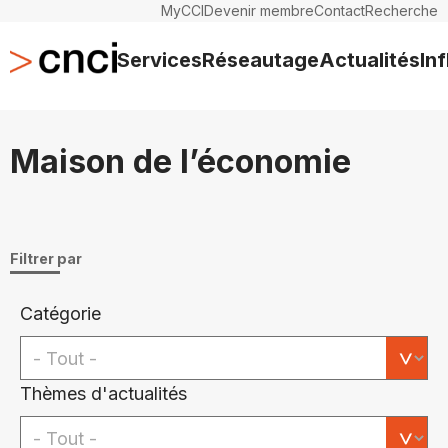
MyCCI
Devenir membre
Contact
Recherche
Services
Réseautage
Actualités
In
Maison de l’économie
Filtrer par
Catégorie
Thèmes d'actualités