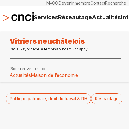
MyCCI
Devenir membre
Contact
Recherche
Services
Réseautage
Actualités
In
Vitriers neuchâtelois
Daniel Payot cède le témoin à Vincent Schläppy
08.11.2022 - 09:00
Actualités
Maison de l’économie
Politique patronale, droit du travail & RH
Réseautage