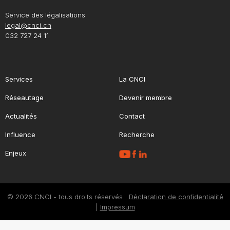
Service des légalisations
legal@cnci.ch
032 727 24 11
Services
La CNCI
Réseautage
Devenir membre
Actualités
Contact
Influence
Recherche
Enjeux
© 2026 CNCI - tous droits réservés
Déclaration de confidentialité
|
Impressum