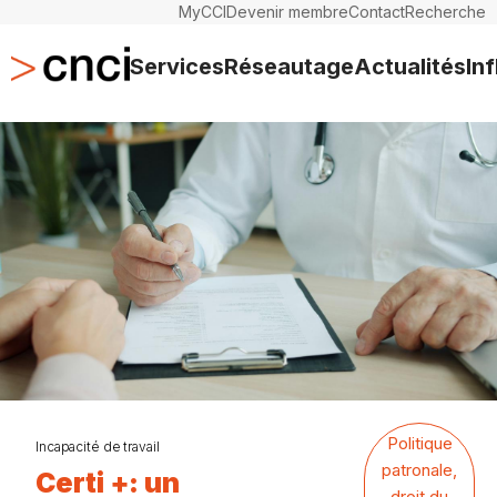
MyCCI
Devenir membre
Contact
Recherche
Services
Réseautage
Actualités
In
Politique
Incapacité de travail
patronale,
Certi +: un
droit du