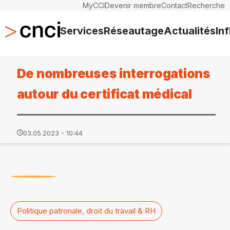
MyCCI
Devenir membre
Contact
Recherche
Services
Réseautage
Actualités
In
De nombreuses interrogations
autour du certificat médical
03.05.2023 - 10:44
Politique patronale, droit du travail & RH