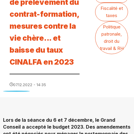
de prélèvement du
Fiscalité et
contrat-formation,
taxes
mesures contre la
Politique
patronale,
vie chère... et
droit du
baisse du taux
travail & RH
CINALFA en 2023
07.12.2022 - 14:35
Lors de la séance du 6 et 7 décembre, le Grand
Conseil a accepté le budget 2023. Des amendements
ont été négociés pour ménager le portemonnaie des