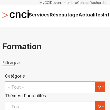
MyCCI
Devenir membre
Contact
Recherche
Services
Réseautage
Actualités
In
Formation
Filtrer par
Catégorie
Thèmes d'actualités