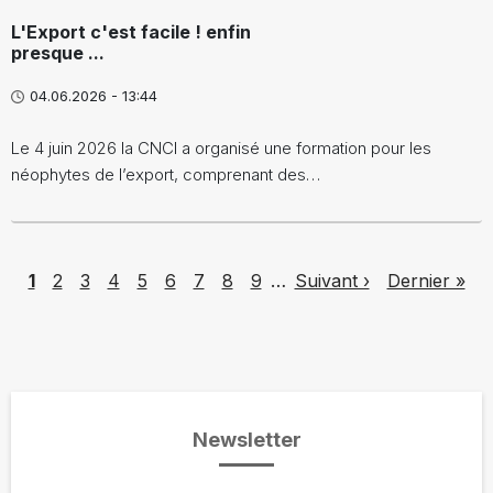
L'Export c'est facile ! enfin
presque ...
04.06.2026 - 13:44
Le 4 juin 2026 la CNCI a organisé une formation pour les
néophytes de l’export, comprenant des…
Pagination
Page
Page
Page
Page
Page
Page
Page
Page
Page
Next page
Last page
1
2
3
4
5
6
7
8
9
…
Suivant ›
Dernier »
Newsletter