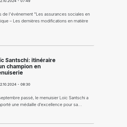
2.10.2024 - 07:49
s de l'événement "Les assurances sociales en
tique – Les dernières modifications en matière
ïc Santschi: itinéraire
un champion en
nuiserie
2.10.2024 - 08:30
septembre passé, le menuisier Loïc Santschi a
porté une médaille d’excellence pour sa…