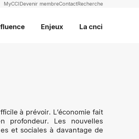
MyCCI
Devenir membre
Contact
Recherche
nfluence
Enjeux
La cnci
cile à prévoir. L’économie fait
en profondeur. Les nouvelles
les et sociales à davantage de