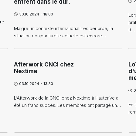
entrent dans le dur.
2
30.10.2024 - 18:00
Lor
re
pra
Malgré un contexte international très perturbé, la
d…
situation conjoncturelle actuelle est encore…
Afterwork CNCI chez
Lo
Nextime
d'
me
03.10.2024 - 13:30
0
L’Afterwork de la CNCI chez Nextime à Hauterive a
En 
été un franc succès. Les membres ont partagé un…
rem