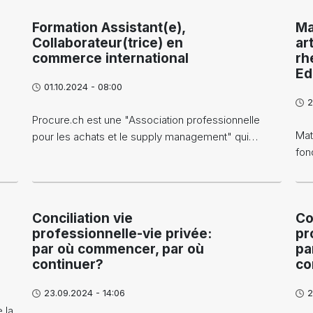
Formation Assistant(e),
Ma
Collaborateur(trice) en
ar
commerce international
rh
Ed
01.10.2024 - 08:00
2
Procure.ch est une "Association professionnelle
Mat
pour les achats et le supply management" qui…
fon
Conciliation vie
Co
professionnelle-vie privée:
pr
par où commencer, par où
pa
continuer?
co
23.09.2024 - 14:06
2
 la