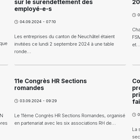
sur le surendettement des
20
employé-e-s
0
04.09.2024 - 07:10
Cha
Les entreprises du canton de Neuchâtel étaient
FSM
ique
invitées ce lundi 2 septembre 2024 à une table
et
ronde…
11e Congrès HR Sections
Co
romandes
pr
pr
03.09.2024 - 09:29
fa
0
ON
Le 11ème Congrès HR Sections Romandes, organisé
bres
en partenariat avec les six associations RH de…
La 
sec