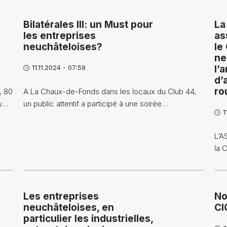
Bilatérales III: un Must pour
La
les entreprises
as
neuchâteloises?
le
ne
11.11.2024 - 07:59
l’
d’
ro
, 80
A La Chaux-de-Fonds dans les locaux du Club 44,
ry…
un public attentif a participé à une soirée…
1
L’A
la C
Les entreprises
No
neuchâteloises, en
CI
particulier les industrielles,