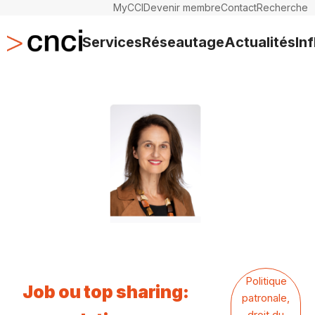
MyCCI
Devenir membre
Contact
Recherche
Services
Réseautage
Actualités
In
Politique
Job ou top sharing:
patronale,
droit du