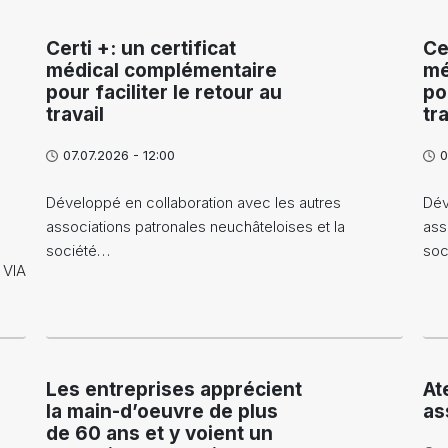
Certi +: un certificat
Ce
médical complémentaire
mé
pour faciliter le retour au
po
travail
tra
07.07.2026 - 12:00
0
Développé en collaboration avec les autres
Dév
associations patronales neuchâteloises et la
ass
société…
soc
 VIA
Les entreprises apprécient
At
la main-d’oeuvre de plus
as
de 60 ans et y voient un