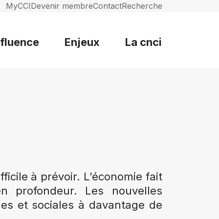
MyCCI
Devenir membre
Contact
Recherche
nfluence
Enjeux
La cnci
cile à prévoir. L’économie fait
en profondeur. Les nouvelles
les et sociales à davantage de