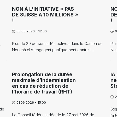
NON À L'INITIATIVE « PAS
NO
DE SUISSE À 10 MILLIONS »
DE
!
!
05.06.2026 - 12:00
0
Plus de 30 personnalités actives dans le Canton de
Plu
s…
Neuchâtel s'engagent publiquement contre l…
Neu
Prolongation de la durée
IA
maximale d’indemnisation
ne
en cas de réduction de
St
l’horaire de travail (RHT)
2
01.06.2026 - 15:00
 de
Sté
Le Conseil fédéral a décidé le 27 mai 2026 de
l’in