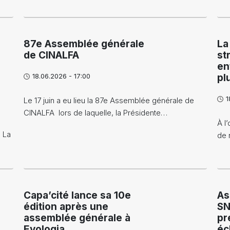
87e Assemblée générale
La
de CINALFA
st
en
18.06.2026 - 17:00
pl
1
Le 17 juin a eu lieu la 87e Assemblée générale de
CINALFA lors de laquelle, la Présidente…
À l’
 La
de 
Capa’cité lance sa 10e
As
édition après une
SN
assemblée générale à
pr
Evologia
éc