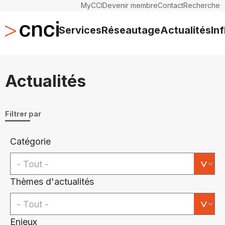
MyCCI
Devenir membre
Contact
Recherche
Services
Réseautage
Actualités
In
Actualités
Filtrer par
Catégorie
Thèmes d'actualités
Enjeux