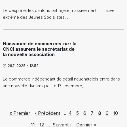
Le peuple et les cantons ont rejeté massivement l’initiative
extrême des Jeunes Socialistes,…
Naissance de commerces-ne : la
CNCI assurera le secrétariat de
la nouvelle association
28.11.2025 - 12:52
Le commerce indépendant de détail neuchâtelois entre dans
une nouvelle dynamique. Le 17 novembre,…
Pagination
First page
Previous page
Page
Page
Page
Page
Page
Page
Page
« Premier
‹ Précédent
…
4
5
6
7
8
9
10
Page
Page
Next page
Last page
11
12
…
Suivant ›
Dernier »