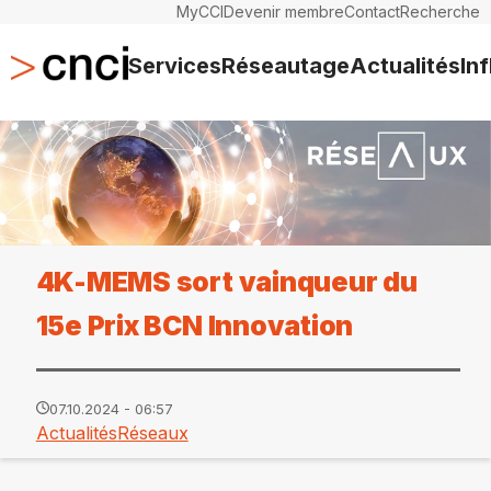
MyCCI
Devenir membre
Contact
Recherche
Services
Réseautage
Actualités
In
4K-MEMS sort vainqueur du
15e Prix BCN Innovation
07.10.2024 - 06:57
Actualités
Réseaux