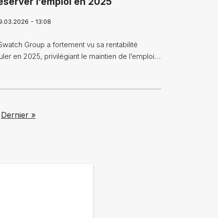
éserver l’emploi en 2025
9.03.2026 - 13:08
Swatch Group a fortement vu sa rentabilité
uler en 2025, privilégiant le maintien de l’emploi…
Last page
Dernier »