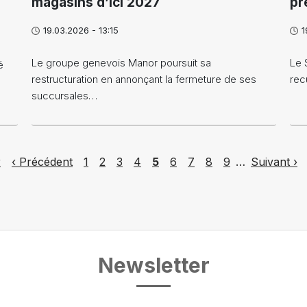
magasins d’ici 2027
pr
19.03.2026 - 13:15
1
Le groupe genevois Manor poursuit sa
Le 
é
restructuration en annonçant la fermeture de ses
rec
succursales…
e
Previous page
Page
Page
Page
Page
Page
Page
Page
Page
Page
Next page
r
‹ Précédent
1
2
3
4
5
6
7
8
9
…
Suivant ›
Newsletter