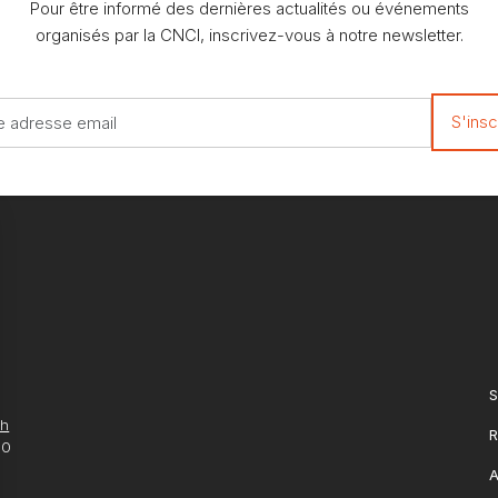
Pour être informé des dernières actualités ou événements
organisés par la CNCI, inscrivez-vous à notre newsletter.
S
ch
R
10
A