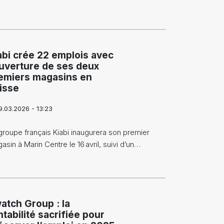
abi crée 22 emplois avec
ouverture de ses deux
emiers magasins en
isse
9.03.2026 - 13:23
groupe français Kiabi inaugurera son premier
asin à Marin Centre le 16 avril, suivi d’un…
atch Group : la
ntabilité sacrifiée pour