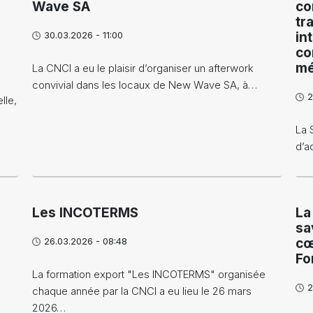
Wave SA
co
tr
30.03.2026 - 11:00
in
co
mé
La CNCI a eu le plaisir d’organiser un afterwork
convivial dans les locaux de New Wave SA, à…
2
lle,
La 
d’a
Les INCOTERMS
La
sa
26.03.2026 - 08:48
cœ
Fo
La formation export "Les INCOTERMS" organisée
2
chaque année par la CNCI a eu lieu le 26 mars
2026…