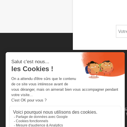
Chambre neuchâteloise
du commerce et de l'industrie
Rue de la Serre 4
Secrétariat
Case Postale 2012
cnci@cnci.
2001 Neuchâtel
032 727 24 