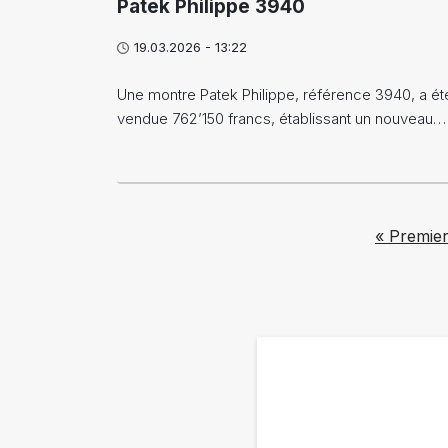
Patek Philippe 3940
19.03.2026 - 13:22
Une montre Patek Philippe, référence 3940, a ét
vendue 762’150 francs, établissant un nouveau…
Pagination
First pag
« Premie