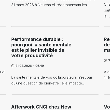
Cha
31 mars 2026 à Neuchâtel, récompensant les…
par
la…
Performance durable :
Re
pourquoi la santé mentale
de
est le pilier invisible de
ma
votre productivité
3
31.03.2026 - 06:49
uel
A q
La santé mentale de vos collaborateurs n’est pas
ind
qu’une question de bien‑être : elle impacte…
Afterwork CNCI chez New
Vo