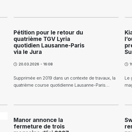
Pétition pour le retour du
Ki
quatrième TGV Lyria
l’
quotidien Lausanne-Paris
pr
via le Jura
Su
20.03.2026 - 16:08
1
Supprimée en 2019 dans un contexte de travaux, la
Le 
quatrième course quotidienne Lausanne-Paris…
mag
Manor annonce la
Sw
fermeture de trois
re