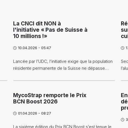
La CNCI dit NON à
Ré
l'initiative « Pas de Suisse à
su
10 millions !»
cu
10.04.2026 - 05:47
1
Lancée par l’UDC, l’initiative exige que la population
Sec
résidente permanente de la Suisse ne dépasse…
l’a
MycoStrap remporte le Prix
En
BCN Boost 2026
dé
pr
01.04.2026 - 08:27
3
La sixième édition du Prix BCN Boost s’est tenue le