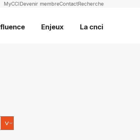
MyCCI
Devenir membre
Contact
Recherche
nfluence
Enjeux
La cnci