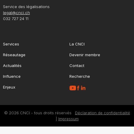
Service des légalisations
legal@cnci.ch
032 727 24 11
Services
La CNCI
Réseautage
Devenir membre
Actualités
Contact
Influence
Recherche
Enjeux
© 2026 CNCI - tous droits réservés
Déclaration de confidentialité
|
Impressum