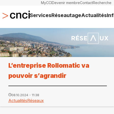
MyCCI
Devenir membre
Contact
Recherche
Services
Réseautage
Actualités
In
L’entreprise Rollomatic va
pouvoir s’agrandir
08.10.2024 - 11:38
Actualités
Réseaux