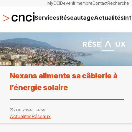
MyCCI
Devenir membre
Contact
Recherche
Services
Réseautage
Actualités
In
Nexans alimente sa câblerie à
l’énergie solaire
21.10.2024 - 14:59
Actualités
Réseaux