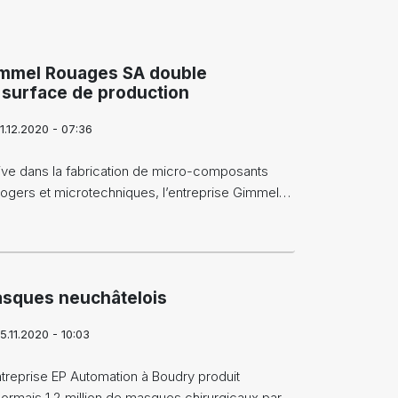
mmel Rouages SA double
 surface de production
1.12.2020 - 07:36
ive dans la fabrication de micro-composants
logers et microtechniques, l’entreprise Gimmel…
sques neuchâtelois
5.11.2020 - 10:03
ntreprise EP Automation à Boudry produit
ormais 1,2 million de masques chirurgicaux par