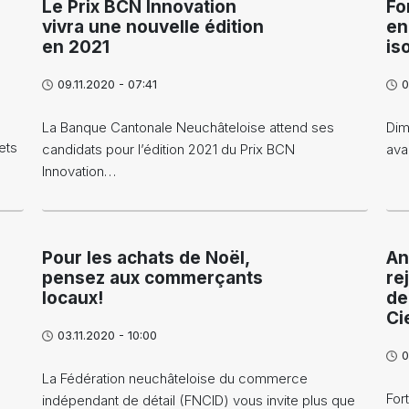
Le Prix BCN Innovation
Fo
vivra une nouvelle édition
en
en 2021
is
09.11.2020 - 07:41
0
La Banque Cantonale Neuchâteloise attend ses
Dim
ets
candidats pour l’édition 2021 du Prix BCN
ava
Innovation…
Pour les achats de Noël,
An
pensez aux commerçants
re
locaux!
de
Ci
03.11.2020 - 10:00
0
La Fédération neuchâteloise du commerce
For
indépendant de détail (FNCID) vous invite plus que