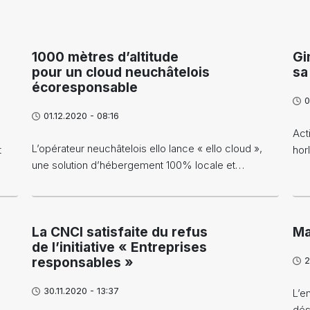
1000 mètres d’altitude
Gi
pour un cloud neuchâtelois
sa
écoresponsable
0
01.12.2020 - 08:16
Act
L’opérateur neuchâtelois ello lance « ello cloud »,
t
hor
une solution d’hébergement 100% locale et…
La CNCI satisfaite du refus
Ma
de l’initiative « Entreprises
responsables »
2
30.11.2020 - 13:37
L’e
dés