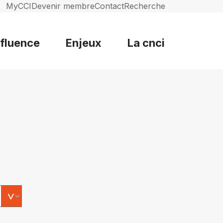
MyCCI
Devenir membre
Contact
Recherche
nfluence
Enjeux
La cnci