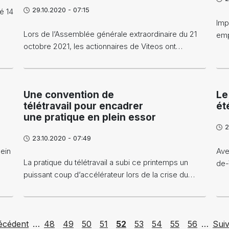
29.10.2020 - 07:15
é 14
Imp
Lors de l’Assemblée générale extraordinaire du 21
emp
octobre 2021, les actionnaires de Viteos ont…
Une convention de
Le
télétravail pour encadrer
ét
une pratique en plein essor
2
23.10.2020 - 07:49
ein
Ave
La pratique du télétravail a subi ce printemps un
de-
puissant coup d’accélérateur lors de la crise du…
ious page
Page
Page
Page
Page
Page
Page
Page
Page
Page
Nex
écédent
…
48
49
50
51
52
53
54
55
56
…
Suiv