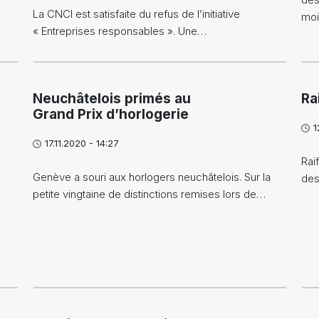
n
La CNCI est satisfaite du refus de l’initiative
mo
« Entreprises responsables ». Une…
Neuchâtelois primés au
Ra
Grand Prix d’horlogerie
1
17.11.2020 - 14:27
Rai
Genève a souri aux horlogers neuchâtelois. Sur la
des
petite vingtaine de distinctions remises lors de…