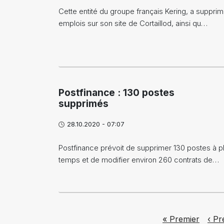
Cette entité du groupe français Kering, a supprim
emplois sur son site de Cortaillod, ainsi qu…
Postfinance : 130 postes
supprimés
28.10.2020 - 07:07
Postfinance prévoit de supprimer 130 postes à pl
temps et de modifier environ 260 contrats de…
Pagination
First page
Prev
« Premier
‹ Pr