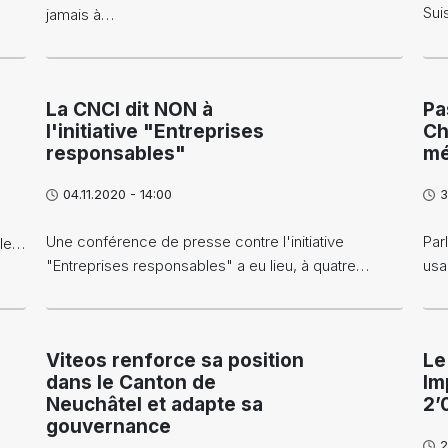
Sui
jamais à…
La CNCI dit NON à
Pa
l'initiative "Entreprises
Ch
responsables"
mé
04.11.2020 - 14:00
3
Une conférence de presse contre l'initiative
Par
 le…
"Entreprises responsables" a eu lieu, à quatre…
usa
Viteos renforce sa position
Le
dans le Canton de
Im
Neuchâtel et adapte sa
2’
gouvernance
2