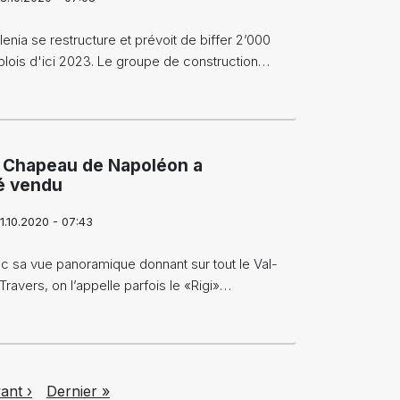
lenia se restructure et prévoit de biffer 2’000
lois d'ici 2023. Le groupe de construction…
 Chapeau de Napoléon a
é vendu
1.10.2020 - 07:43
c sa vue panoramique donnant sur tout le Val-
Travers, on l’appelle parfois le «Rigi»…
t page
Last page
ant ›
Dernier »