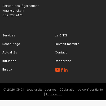
Service des légalisations
legal@cnci.ch
032 727 24 11
Services
La CNCI
Réseautage
Devenir membre
Actualités
Contact
Influence
Recherche
Enjeux
© 2026 CNCI - tous droits réservés
Déclaration de confidentialité
|
Impressum