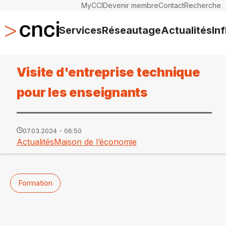
MyCCI
Devenir membre
Contact
Recherche
Services
Réseautage
Actualités
In
Visite d'entreprise technique
pour les enseignants
07.03.2024 - 06:50
Actualités
Maison de l’économie
Formation