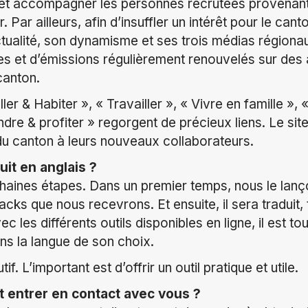
r et accompagner les personnes recrutées provenant
r. Par ailleurs, afin d’insuffler un intérêt pour le ca
ctualité, son dynamisme et ses trois médias régionaux
les et d’émissions régulièrement renouvelés sur des a
 canton.
ler & Habiter », « Travailler », « Vivre en famille »,
dre & profiter » regorgent de précieux liens. Le site
du canton à leurs nouveaux collaborateurs.
duit en anglais ?
aines étapes. Dans un premier temps, nous le lanço
acks que nous recevrons. Et ensuite, il sera traduit
vec les différents outils disponibles en ligne, il est to
ans la langue de son choix.
if. L’important est d’offrir un outil pratique et utile.
 entrer en contact avec vous ?