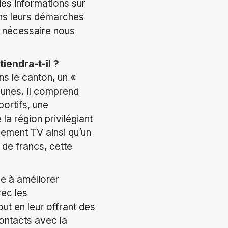
des informations sur
ans leurs démarches
en nécessaire nous
iendra-t-il ?
ns le canton, un «
munes. Il comprend
ortifs, une
a région privilégiant
ssement TV ainsi qu’un
 de francs, cette
se à améliorer
vec les
ut en leur offrant des
contacts avec la