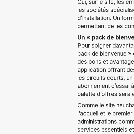
Oui, sur le site, les
les sociétés spéciali
d’installation. Un for
permettant de les con
Un « pack de bienven
Pour soigner davantag
pack de bienvenue » 
des bons et avantages
application offrant d
les circuits courts, u
abonnement d’essai à 
palette d’offres ser
Comme le site
neucha
l’accueil et le premie
administrations commun
services essentiels et