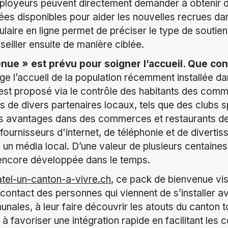
 employeurs peuvent directement demander à obtenir 
sées disponibles pour aider les nouvelles recrues d
mulaire en ligne permet de préciser le type de souti
seiller ensuite de manière ciblée.
ue » est prévu pour soigner l’accueil. Que cont
e l’accueil de la population récemment installée da
est proposé via le contrôle des habitants des com
 de divers partenaires locaux, tels que des clubs sp
es avantages dans des commerces et restaurants de l
n fournisseurs d'internet, de téléphonie et de diverti
un média local. D’une valeur de plusieurs centaines
a encore développée dans le temps.
tel-un-canton-a-vivre.ch
, ce pack de bienvenue vi
r contact des personnes qui viennent de s’installer a
ales, à leur faire découvrir les atouts du canton to
 à favoriser une intégration rapide en facilitant les 