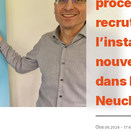
proce
recru
l’inst
nouve
dans 
Neuc
08.06.2024 - 17: