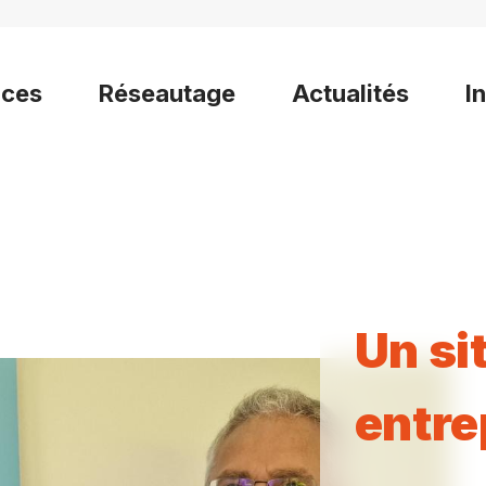
ices
Réseautage
Actualités
I
Un si
entre