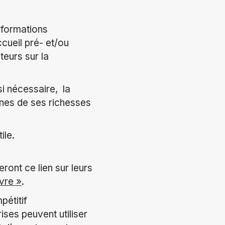
informations
cueil pré- et/ou
teurs sur la
si nécessaire, la
ines de ses richesses
ile.
ont ce lien sur leurs
vre »
.
étitif
ses peuvent utiliser