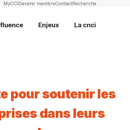
MyCCI
Devenir membre
Contact
Recherche
nfluence
Enjeux
La cnci
te pour soutenir les
prises dans leurs