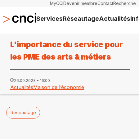
MyCCI
Devenir membre
Contact
Recherche
Services
Réseautage
Actualités
In
L'importance du service pour
les PME des arts & métiers
26.09.2023 - 16:00
Actualités
Maison de l’économie
Réseautage