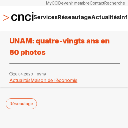
MyCCI
Devenir membre
Contact
Recherche
Services
Réseautage
Actualités
In
UNAM: quatre-vingts ans en
80 photos
26.04.2023 - 09:19
Actualités
Maison de l’économie
Réseautage