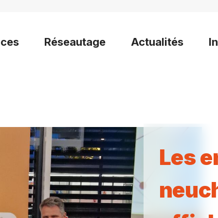
ices
Réseautage
Actualités
I
Les e
neuch