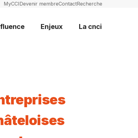
MyCCI
Devenir membre
Contact
Recherche
nfluence
Enjeux
La cnci
ntreprises
âteloises