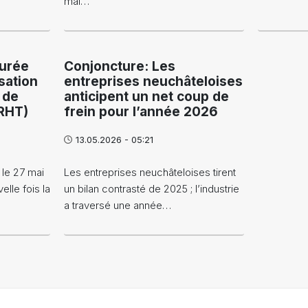
mal…
durée
Conjoncture: Les
sation
entreprises neuchâteloises
 de
anticipent un net coup de
(RHT)
frein pour l’année 2026
13.05.2026 - 05:21
 le 27 mai
Les entreprises neuchâteloises tirent
lle fois la
un bilan contrasté de 2025 ; l’industrie
a traversé une année…