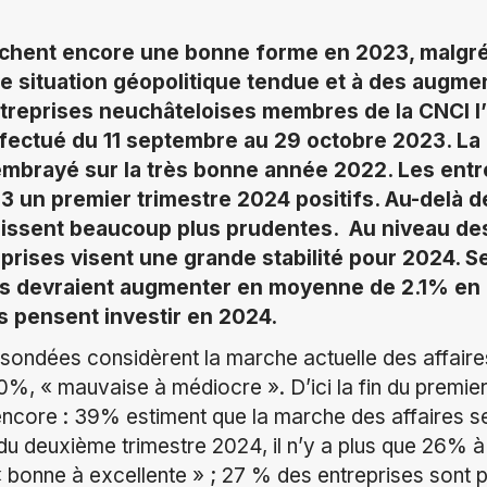
ichent encore une bonne forme en 2023, malgré
e situation géopolitique tendue et à des augmen
ntreprises neuchâteloises membres de la CNCI 
fectué du 11 septembre au 29 octobre 2023. La
embrayé sur la très bonne année 2022. Les entr
3 un premier trimestre 2024 positifs. Au-delà 
aissent beaucoup plus prudentes. Au niveau des
prises visent une grande stabilité pour 2024. S
res devraient augmenter en moyenne de 2.1% en
 pensent investir en 2024.
sondées considèrent la marche actuelle des affai
10%, « mauvaise à médiocre ». D’ici la fin du premie
encore : 39% estiment que la marche des affaires s
r du deuxième trimestre 2024, il n’y a plus que 26% 
bonne à excellente » ; 27 % des entreprises sont 