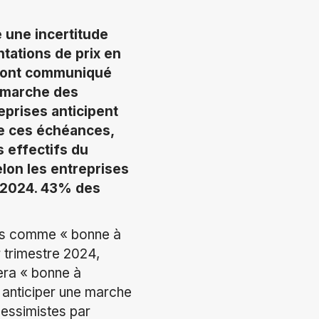
 une incertitude
tations de prix en
l’ont communiqué
 marche des
eprises anticipent
de ces échéances,
 effectifs du
elon les entreprises
 2024. 43% des
res comme « bonne à
r trimestre 2024,
era « bonne à
à anticiper une marche
pessimistes par