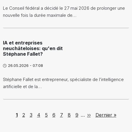
Le Conseil fédéral a décidé le 27 mai 2026 de prolonger une
nouvelle fois la durée maximale de…
IA et entreprises
neuchâteloises: qu'en dit
Stéphane Fallet?
26.05.2026 - 07:08
Stéphane Fallet est entrepreneur, spécialiste de l’intelligence
artificielle et de la…
Pagination
Page
Page
Page
Page
Page
Page
Page
Page
Page
Next page
Last page
1
2
3
4
5
6
7
8
9
…
››
Dernier »