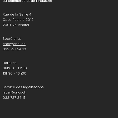
du commerce et de l'industrie
Rue de la Serre 4
Case Postale 2012
2001 Neuchâtel
Secrétariat
cnci@cnci.ch
032 727 24 10
Horaires
08h00 - 11h30
13h30 - 16h30
Service des légalisations
legal@cnci.ch
032 727 24 11