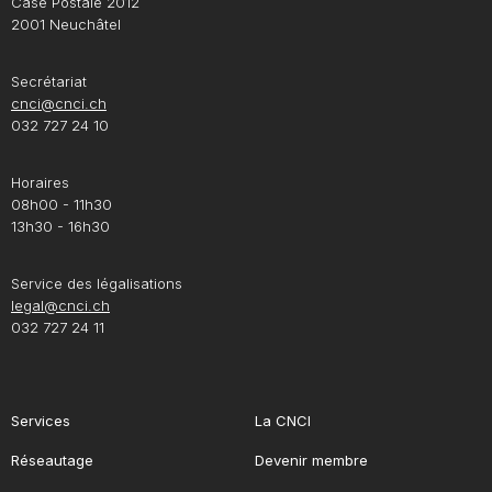
Case Postale 2012
2001 Neuchâtel
Secrétariat
cnci@cnci.ch
032 727 24 10
Horaires
08h00 - 11h30
13h30 - 16h30
Service des légalisations
legal@cnci.ch
032 727 24 11
Services
La CNCI
Réseautage
Devenir membre