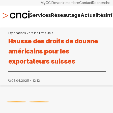
MyCCI
Devenir membre
Contact
Recherche
Services
Réseautage
Actualités
In
Exportations vers les Etats Unis
Hausse des droits de douane
américains pour les
exportateurs suisses
03.04.2025 - 12:12