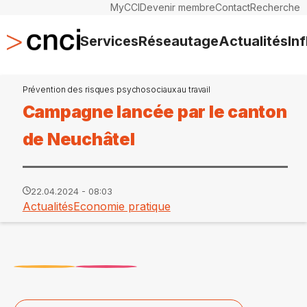
MyCCI
Devenir membre
Contact
Recherche
Services
Réseautage
Actualités
In
Prévention des risques psychosociaux au travail
Campagne lancée par le canton
de Neuchâtel
22.04.2024 - 08:03
Actualités
Economie pratique