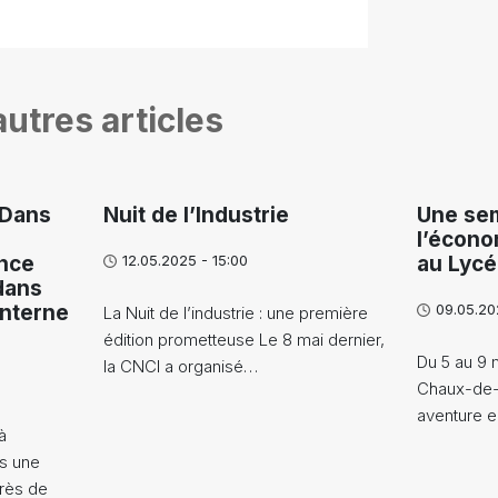
utres articles
"Dans
Nuit de l’Industrie
Une sem
l’écono
nce
12.05.2025 - 15:00
au Lycé
dans
interne
09.05.20
La Nuit de l’industrie : une première
édition prometteuse Le 8 mai dernier,
Du 5 au 9 
la CNCI a organisé…
Chaux-de-
aventure e
à
s une
rès de