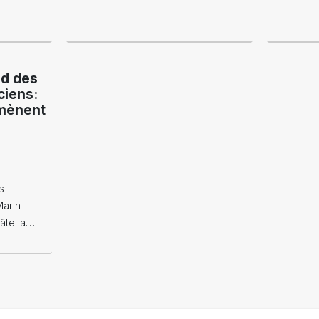
d des
ciens:
amènent
s
Marin
âtel a…