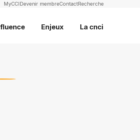
MyCCI
Devenir membre
Contact
Recherche
nfluence
Enjeux
La cnci