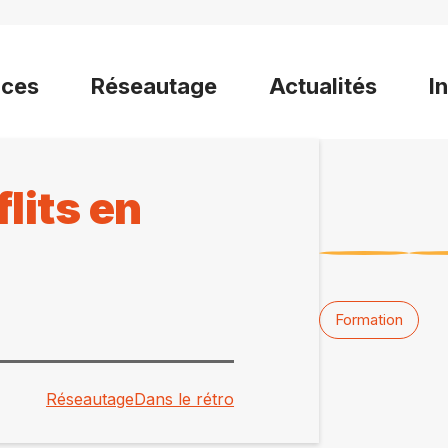
ices
Réseautage
Actualités
I
lits en
Formation
Réseautage
Dans le rétro