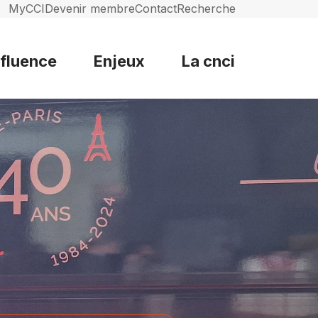
MyCCI
Devenir membre
Contact
Recherche
nfluence
Enjeux
La cnci