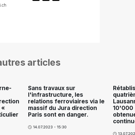
i.ch
utres articles
rne-
Sans travaux sur
Rétabli
l'infrastructure, les
quatriè
rection
relations ferroviaires via le
Lausann
 «
massif du Jura direction
10'000 
iculier
Paris sont en danger.
obtenues
continu
14.07.2023 - 15:30
13.07.202