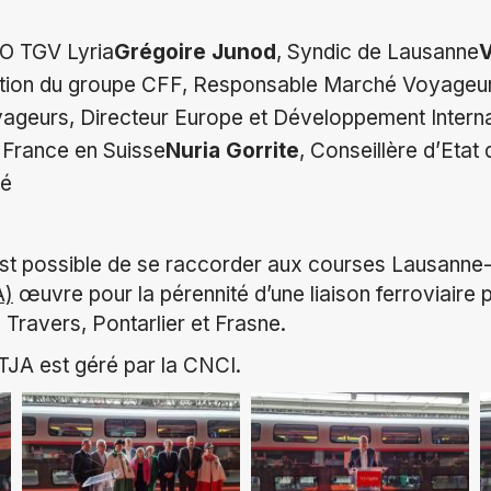
EO TGV Lyria
Grégoire Junod
, Syndic de Lausanne
V
ction du groupe CFF, Responsable Marché Voyageu
ageurs, Directeur Europe et Développement Interna
 France en Suisse
Nuria Gorrite
, Conseillère d’Eta
té
est possible de se raccorder aux courses Lausanne
A)
œuvre pour la pérennité d’une liaison ferroviaire
 Travers, Pontarlier et Frasne.
FTJA est géré par la CNCI.