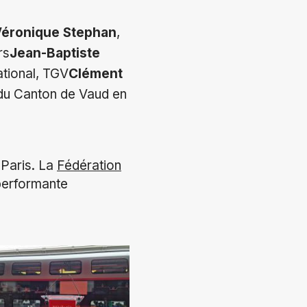
éronique Stephan
,
rs
Jean-Baptiste
tional, TGV
Clément
t du Canton de Vaud en
-Paris. La
Fédération
 performante