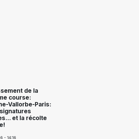
ssement de la
me course:
e-Vallorbe-Paris:
signatures
... et la récolte
e!
6 - 14:16