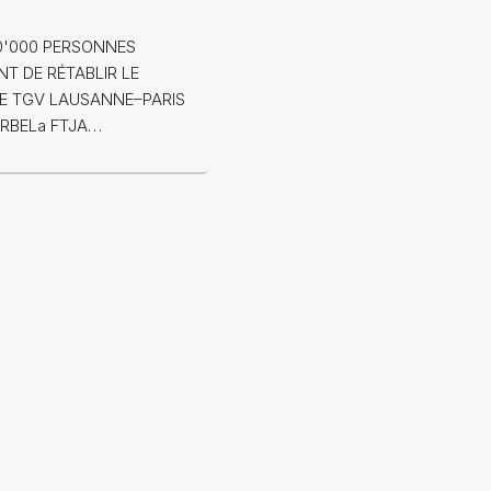
10'000 PERSONNES
T DE RÉTABLIR LE
E TGV LAUSANNE–PARIS
ORBELa FTJA…