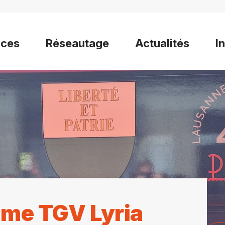
ices
Réseautage
Actualités
I
ame TGV Lyria