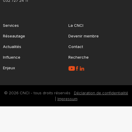
032 727 24 11
Services
La CNCI
Réseautage
Devenir membre
Actualités
Contact
Influence
Recherche
Enjeux
© 2026 CNCI - tous droits réservés
Déclaration de confidentialité
|
Impressum