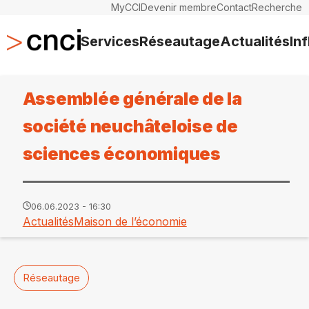
MyCCI
Devenir membre
Contact
Recherche
Services
Réseautage
Actualités
In
Assemblée générale de la
société neuchâteloise de
sciences économiques
06.06.2023 - 16:30
Actualités
Maison de l’économie
Réseautage