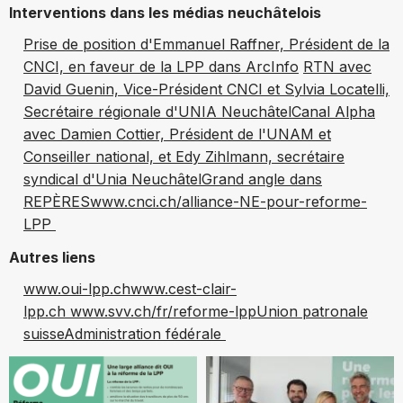
Interventions dans les médias neuchâtelois
Prise de position d'Emmanuel Raffner, Président de la
CNCI, en faveur de la LPP dans ArcInfo
RTN avec
David Guenin, Vice-Président CNCI et Sylvia Locatelli,
Secrétaire régionale d'UNIA Neuchâtel
Canal Alpha
avec Damien Cottier, Président de l'UNAM et
Conseiller national, et Edy Zihlmann, secrétaire
syndical d'Unia Neuchâtel
Grand angle dans
REPÈRES
www.cnci.ch/alliance-NE-pour-reforme-
LPP
Autres liens
www.oui-lpp.ch
www.cest-clair-
lpp.ch
www.svv.ch/fr/reforme-lpp
Union patronale
suisse
Administration fédérale