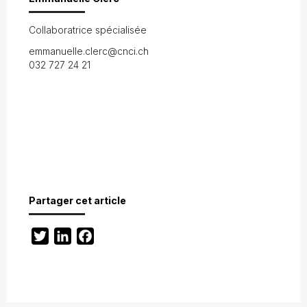
Collaboratrice spécialisée
emmanuelle.clerc@cnci.ch
032 727 24 21
Partager cet article
Twitter
LinkedIn
Facebook