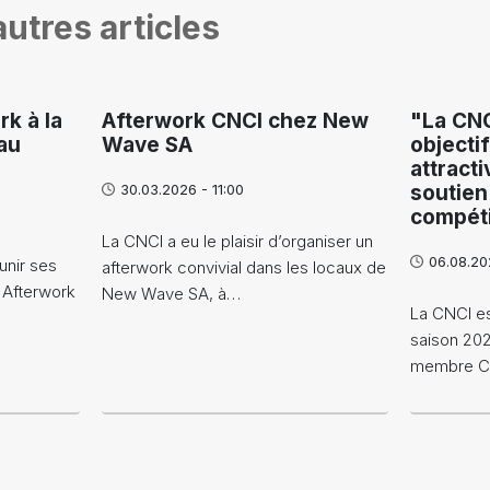
utres articles
rk à la
Afterwork CNCI chez New
"La CNC
au
Wave SA
objecti
attracti
30.03.2026 - 11:00
soutien
compéti
La CNCI a eu le plaisir d’organiser un
06.08.20
unir ses
afterwork convivial dans les locaux de
 Afterwork
New Wave SA, à…
La CNCI es
saison 20
membre CNC