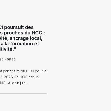
I poursuit des
fs proches du HCC :
vité, ancrage local,
 à la formation et
tivité."
25 - 08:30
t partenaire du HCC pour la
25-2026. Le HCC est un
I. A la fin juin,…