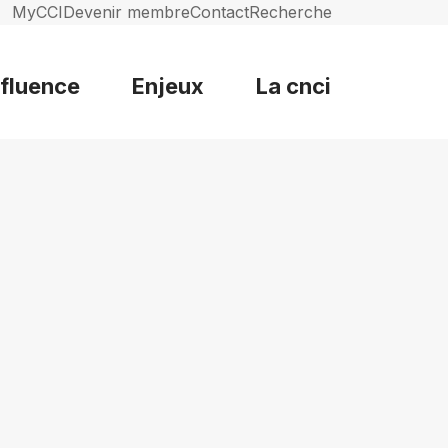
MyCCI
Devenir membre
Contact
Recherche
nfluence
Enjeux
La cnci