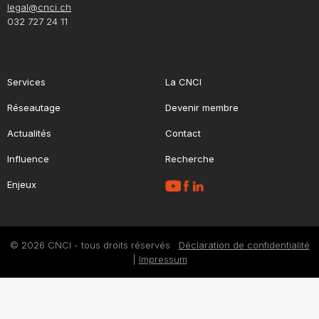
legal@cnci.ch
032 727 24 11
Services
La CNCI
Réseautage
Devenir membre
Actualités
Contact
Influence
Recherche
Enjeux
© 2026 CNCI - tous droits réservés
Déclaration de confidentialité
|
Impressum