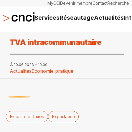
MyCCI
Devenir membre
Contact
Recherche
Services
Réseautage
Actualités
In
TVA intracommunautaire
20.06.2023 - 10:00
Actualités
Economie pratique
Fiscalité et taxes
Exportation