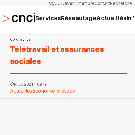
MyCCI
Devenir membre
Contact
Recherche
Services
Réseautage
Actualités
In
Coronavirus
Télétravail et assurances
sociales
14.06.2021 - 09:19
Actualités
Economie pratique