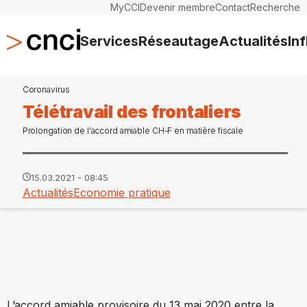
MyCCI
Devenir membre
Contact
Recherche
Services
Réseautage
Actualités
In
Coronavirus
Télétravail des frontaliers
Prolongation de l'accord amiable CH-F en matière fiscale
15.03.2021 - 08:45
Actualités
Economie pratique
L’accord amiable provisoire du 13 mai 2020 entre la