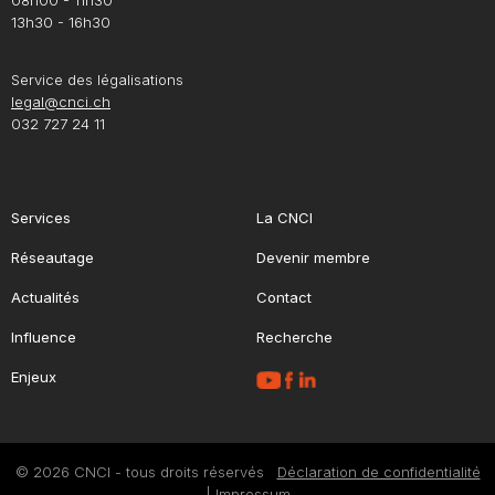
08h00 - 11h30
13h30 - 16h30
Service des légalisations
legal@cnci.ch
032 727 24 11
Services
La CNCI
Réseautage
Devenir membre
Actualités
Contact
Influence
Recherche
Enjeux
© 2026 CNCI - tous droits réservés
Déclaration de confidentialité
|
Impressum