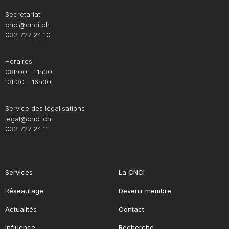
Secrétariat
cnci@cnci.ch
032 727 24 10
Horaires
08h00 - 11h30
13h30 - 16h30
Service des légalisations
legal@cnci.ch
032 727 24 11
Services
La CNCI
Réseautage
Devenir membre
Actualités
Contact
Influence
Recherche