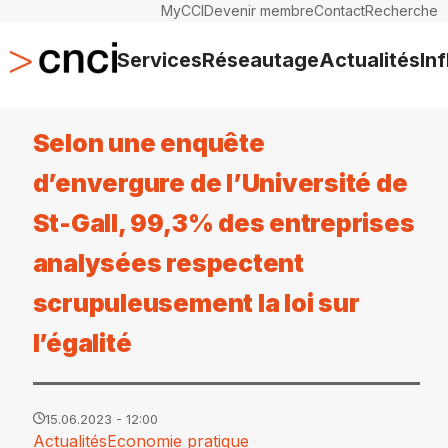
MyCCI
Devenir membre
Contact
Recherche
Services
Réseautage
Actualités
In
Selon une enquête
d’envergure de l’Université de
St-Gall, 99,3% des entreprises
analysées respectent
scrupuleusement la loi sur
l’égalité
15.06.2023 - 12:00
Actualités
Economie pratique