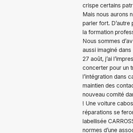
crispe certains pat
Mais nous aurons no
parler fort. D’autr
la formation professi
Nous sommes d’avis
aussi imaginé dans l
27 août, j’ai l’imp
concerter pour un t
l’intégration dans c
maintien des contac
nouveau comité da
! Une voiture cabos
réparations se fero
labellisée CARROSS
normes d’une assoc