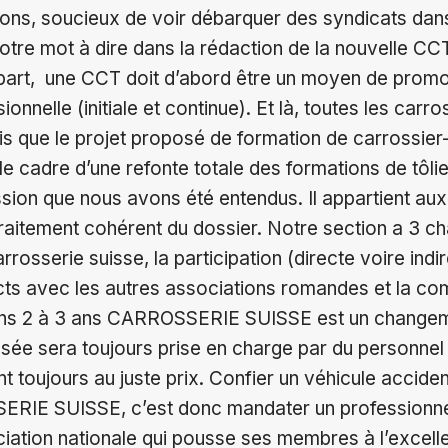
rons, soucieux de voir débarquer des syndicats dans
tre mot à dire dans la rédaction de la nouvelle CC
e part, une CCT doit d’abord être un moyen de promo
onnelle (initiale et continue). Et là, toutes les carro
 que le projet proposé de formation de carrossier-
e cadre d’une refonte totale des formations de tôlie
ression que nous avons été entendus. Il appartient au
raitement cohérent du dossier. Notre section a 3 cha
arrosserie suisse, la participation (directe voire indi
ts avec les autres associations romandes et la com
ns 2 à 3 ans CARROSSERIE SUISSE est un changemen
sée sera toujours prise en charge par du personnel
nt toujours au juste prix. Confier un véhicule accide
ERIE SUISSE, c’est donc mandater un professionnel
iation nationale qui pousse ses membres à l’excell