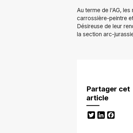
Au terme de l'AG, le
carrossière-peintre et
Désireuse de leur re
la section arc-jurass
Partager cet
article
Twitter
LinkedIn
Facebo