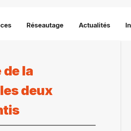
ices
Réseautage
Actualités
I
de la
 les deux
ntis