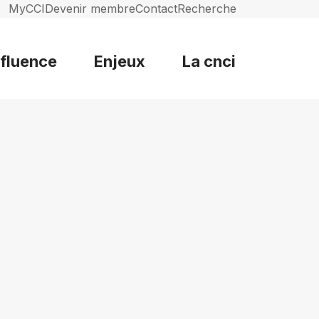
MyCCI
Devenir membre
Contact
Recherche
nfluence
Enjeux
La cnci