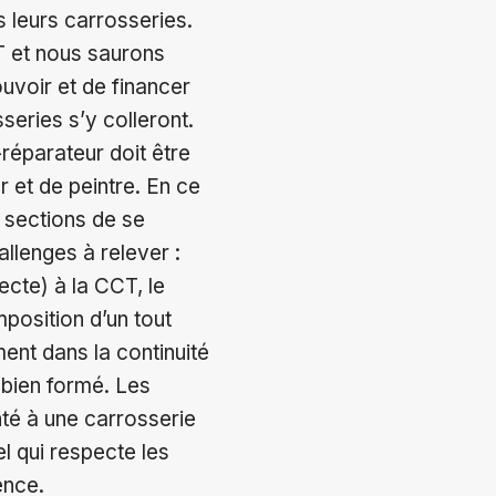
 leurs carrosseries.
T et nous saurons
uvoir et de financer
sseries s’y colleront.
réparateur doit être
r et de peintre. En ce
x sections de se
llenges à relever :
recte) à la CCT, le
position d’un tout
t dans la continuité
 bien formé. Les
nté à une carrosserie
 qui respecte les
ence.