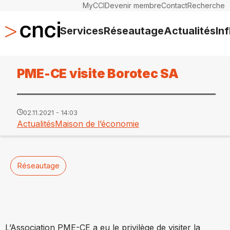
MyCCI
Devenir membre
Contact
Recherche
Services
Réseautage
Actualités
In
PME-CE visite Borotec SA
02.11.2021 - 14:03
Actualités
Maison de l’économie
Réseautage
L’Association PME-CE a eu le privilège de visiter la