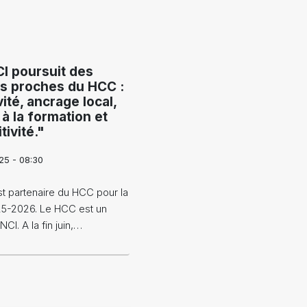
I poursuit des
fs proches du HCC :
vité, ancrage local,
 à la formation et
tivité."
25 - 08:30
t partenaire du HCC pour la
25-2026. Le HCC est un
I. A la fin juin,…