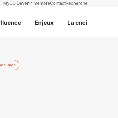
MyCCI
Devenir membre
Contact
Recherche
nfluence
Enjeux
La cnci
seautage