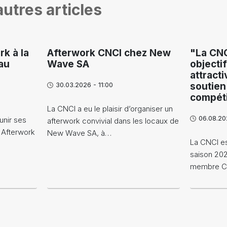
utres articles
rk à la
Afterwork CNCI chez New
"La CNC
au
Wave SA
objecti
attracti
30.03.2026 - 11:00
soutien
compéti
La CNCI a eu le plaisir d’organiser un
06.08.20
unir ses
afterwork convivial dans les locaux de
 Afterwork
New Wave SA, à…
La CNCI es
saison 20
membre CNC