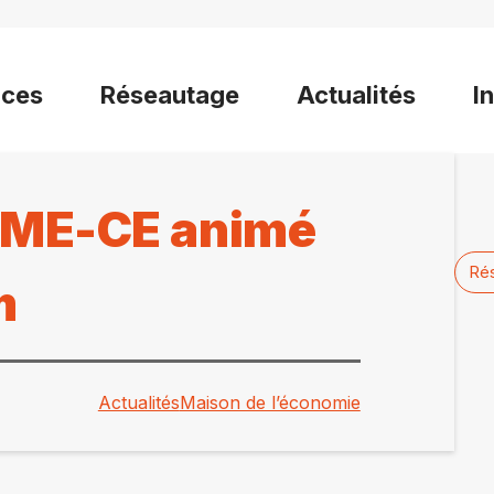
ices
Réseautage
Actualités
I
 PME-CE animé
Ré
m
Actualités
Maison de l’économie