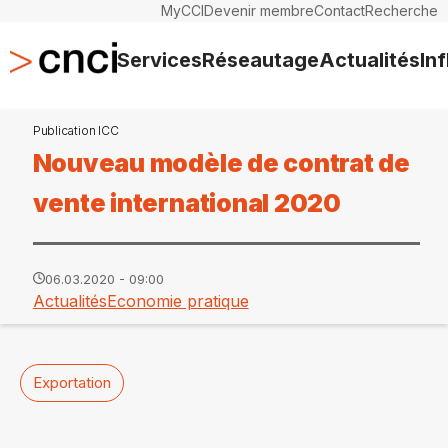
MyCCI
Devenir membre
Contact
Recherche
Services
Réseautage
Actualités
In
Publication ICC
Nouveau modèle de contrat de
vente international 2020
06.03.2020 - 09:00
Actualités
Economie pratique
Exportation