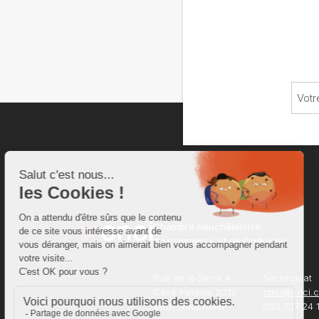
Chambre neuchâteloise
du commerce et de l'industrie
Rue de la Serre 4
Secrétariat
Case Postale 2012
cnci@cnci.
2001 Neuchâtel
032 727 24 