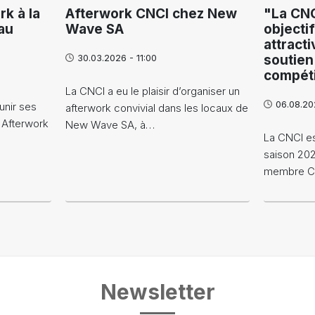
rk à la
Afterwork CNCI chez New
"La CNC
au
Wave SA
objecti
attracti
30.03.2026 - 11:00
soutien
compéti
La CNCI a eu le plaisir d’organiser un
06.08.20
unir ses
afterwork convivial dans les locaux de
 Afterwork
New Wave SA, à…
La CNCI es
saison 20
membre CNC
Newsletter