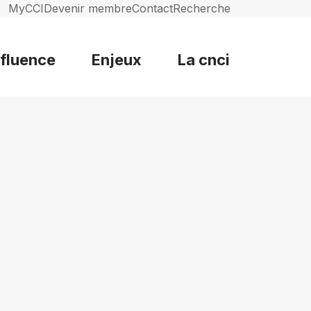
MyCCI
Devenir membre
Contact
Recherche
nfluence
Enjeux
La cnci