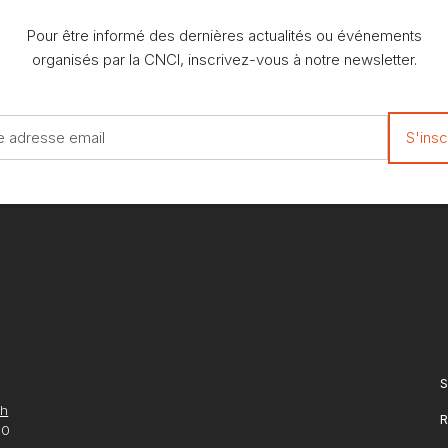
Pour être informé des dernières actualités ou événements
organisés par la CNCI, inscrivez-vous à notre newsletter.
S
ch
R
10