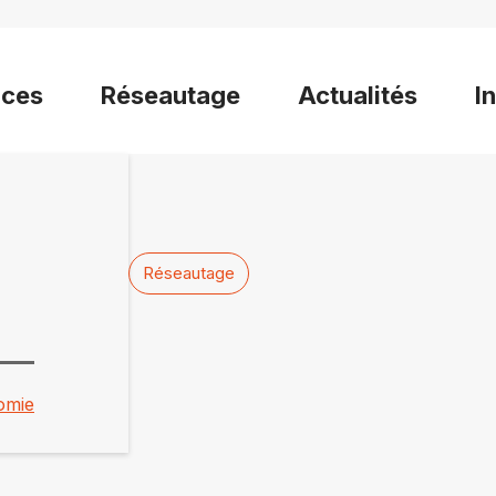
ices
Réseautage
Actualités
I
Réseautage
omie