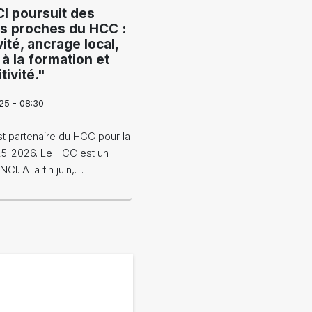
I poursuit des
fs proches du HCC :
vité, ancrage local,
 à la formation et
tivité."
25 - 08:30
t partenaire du HCC pour la
25-2026. Le HCC est un
I. A la fin juin,…