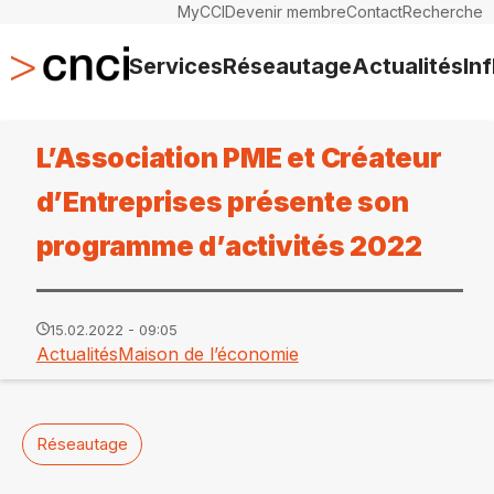
MyCCI
Devenir membre
Contact
Recherche
Services
Réseautage
Actualités
In
L’Association PME et Créateur
d’Entreprises présente son
programme d’activités 2022
15.02.2022 - 09:05
Actualités
Maison de l’économie
Réseautage