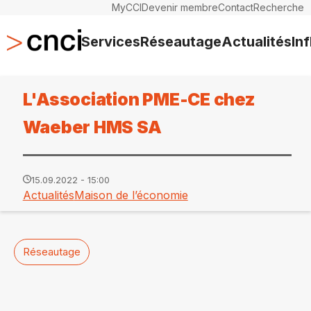
MyCCI
Devenir membre
Contact
Recherche
Services
Réseautage
Actualités
In
L'Association PME-CE chez
Waeber HMS SA
15.09.2022 - 15:00
Actualités
Maison de l’économie
Réseautage