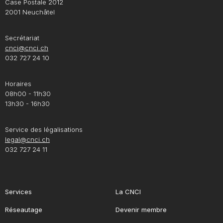
Case Postale 2012
2001 Neuchâtel
Secrétariat
cnci@cnci.ch
032 727 24 10
Horaires
08h00 - 11h30
13h30 - 16h30
Service des légalisations
legal@cnci.ch
032 727 24 11
Services
La CNCI
Réseautage
Devenir membre