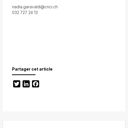
nadia.garavaldi@cnci.ch
032 727 24 13
Partager cet article
Twitter
LinkedIn
Facebook