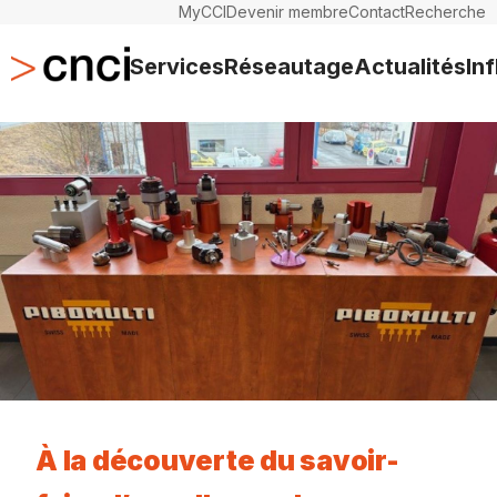
MyCCI
Devenir membre
Contact
Recherche
Services
Réseautage
Actualités
In
À la découverte du savoir-