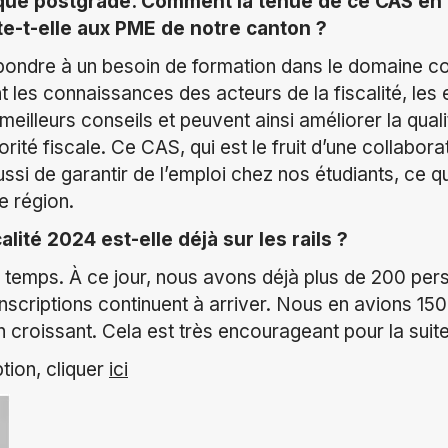
que postgrade. Comment la tenue de ce CAS en 
te-t-elle aux PME de notre canton ?
ondre à un besoin de formation dans le domaine co
nt les connaissances des acteurs de la fiscalité, les 
meilleurs conseils et peuvent ainsi améliorer la qual
torité fiscale. Ce
CAS, qui est le fruit d’une collabora
ssi de garantir de l’emploi chez nos étudiants, ce qu
le région.
alité 2024 est-elle déjà sur les rails ?
 temps.
À ce jour, n
ous avons déjà plus de 200 pers
inscriptions continuent à arriver. Nous en avions 15
 croissant. Cela est très encourageant pour la suite
ption, cliquer
ici