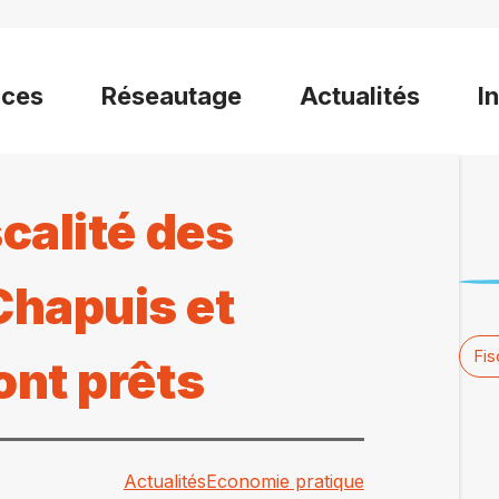
ices
Réseautage
Actualités
I
scalité des
Chapuis et
Fis
ont prêts
Actualités
Economie pratique