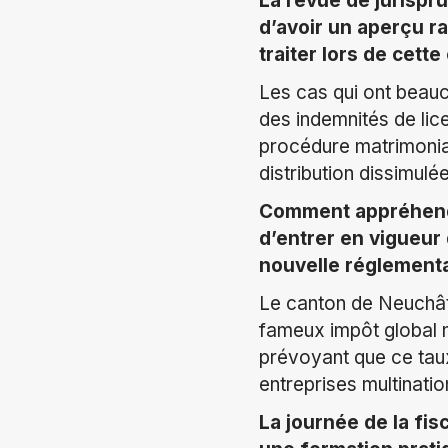
La revue de jurispr
d’avoir un aperçu 
traiter lors de cette
Les cas qui ont beauco
des indemnités de lice
procédure matrimonial
distribution dissimulé
Comment appréhende
d’entrer en vigueur 
nouvelle réglementa
Le canton de Neuchâtel
fameux impôt global m
prévoyant que ce taux
entreprises multinati
La journée de la fis