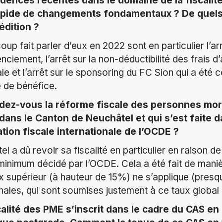
udences récentes dans le domaine de la fiscali
rapide de changements fondamentaux ? De quels
 édition ?
up fait parler d’eux en 2022 sont en particulier l’ar
nciement, l’arrêt sur la non-déductibilité des frais 
e et l’arrêt sur le sponsoring du FC Sion qui a ét
e de bénéfice.
z-vous la réforme fiscale des personnes mora
dans le Canton de Neuchâtel et qui s’est faite d
tion fiscale internationale de l’OCDE ?
 a dû revoir sa fiscalité en particulier en raison de 
inimum décidé par l’OCDE. Cela a été fait de manièr
 supérieur (à hauteur de 15%) ne s’applique (presq
onales, qui sont soumises justement à ce taux globa
calité des PME s’inscrit dans le cadre du CAS en 