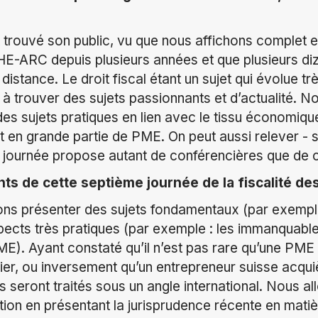
 trouvé son public, vu que nous affichons complet e
 HE-ARC depuis plusieurs années et que plusieurs d
 distance. Le droit fiscal étant un sujet qui évolue t
à trouver des sujets passionnants et d’actualité. 
es sujets pratiques en lien avec le tissu économique
n grande partie de PME. On peut aussi relever - sa
 journée propose autant de conférencières que de 
nts de cette septième journée de la fiscalité de
ons présenter des sujets fondamentaux (par exemple 
aspects très pratiques (par exemple : les immanquable
ME). Ayant constaté qu’il n’est pas rare qu’une PME 
lier, ou inversement qu’un entrepreneur suisse acqui
s seront traités sous un angle international. Nous a
tion en présentant la jurisprudence récente en matièr