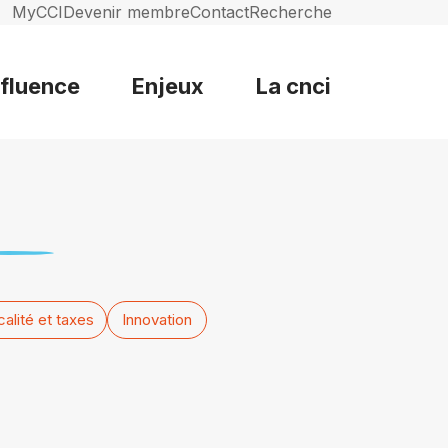
MyCCI
Devenir membre
Contact
Recherche
nfluence
Enjeux
La cnci
calité et taxes
Innovation