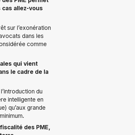
té des PME permet
 cas allez-vous
rêt sur l’exonération
d’avocats dans les
é considérée comme
les qui vient
ans le cadre de la
l’introduction du
e intelligente en
ue) qu’aux grande
l minimum.
fiscalité des PME,